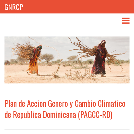
GNRCP
ABOUT
THEMES
LIBRARY
NEWS
EVENTS
Plan de Accion Genero y Cambio Climatico
PROJECTS
de Republica Dominicana (PAGCC-RD)
GET INVOLVED