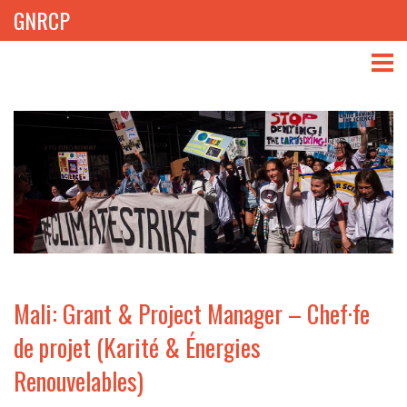
GNRCP
ABOUT
THEMES
LIBRARY
NEWS
EVENTS
Mali: Grant & Project Manager – Chef·fe
PROJECTS
de projet (Karité & Énergies
Renouvelables)
GET INVOLVED